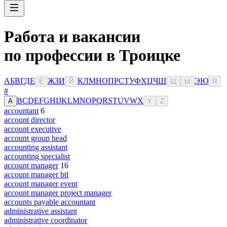
Работа и вакансии
по профессии в Троицке
А
Б
В
Г
Д
Е
Ж
З
И
К
Л
М
Н
О
П
Р
С
Т
У
Ф
Х
Ц
Ч
Ш
Э
Ю
Ё
Й
Щ
Ы
Я
#
B
C
D
E
F
G
H
I
J
K
L
M
N
O
P
Q
R
S
T
U
V
W
X
A
Y
Z
accountant
6
account director
account executive
account group head
accounting assistant
accounting specialist
account manager
16
account manager btl
account manager event
account manager project manager
accounts payable accountant
administrative assistant
administrative coordinator