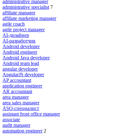
administrative manager
administrative specialist
7
affiliate manager
affiliate marketing manager
agile coach
agile project manager
AI-дизайнер
AI-разработчик
Android developer
Android engineer
Android Java developer
Android team lead
angular developer
AngularJS developer
AP accountant
application engineer
AR accountant
area manager
area sales manager
ASO-специалист
assistant front office manager
associate
audit manager
automation engineer
2